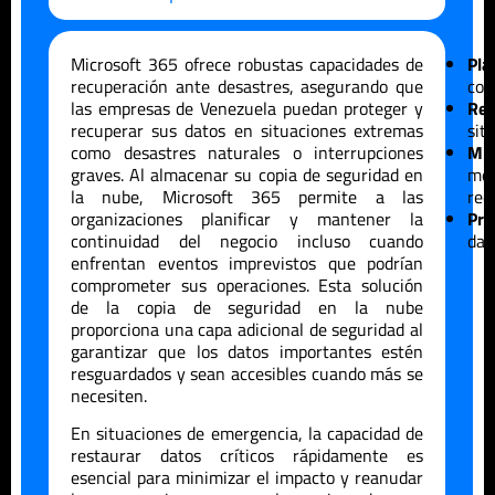
Microsoft 365 ofrece robustas capacidades de
Pla
recuperación ante desastres, asegurando que
con
las empresas de
Venezuela
puedan proteger y
Res
recuperar sus datos en situaciones extremas
sit
como desastres naturales o interrupciones
Min
graves. Al almacenar su copia de seguridad en
me
la nube, Microsoft 365 permite a las
rec
organizaciones planificar y mantener la
Pro
continuidad del negocio incluso cuando
dat
enfrentan eventos imprevistos que podrían
comprometer sus operaciones. Esta solución
de la copia de seguridad en la nube
proporciona una capa adicional de seguridad al
garantizar que los datos importantes estén
resguardados y sean accesibles cuando más se
necesiten.
En situaciones de emergencia, la capacidad de
restaurar datos críticos rápidamente es
esencial para minimizar el impacto y reanudar