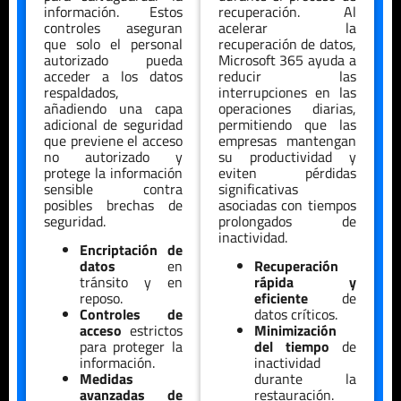
información. Estos
recuperación. Al
controles aseguran
acelerar la
que solo el personal
recuperación de datos,
autorizado pueda
Microsoft 365 ayuda a
acceder a los datos
reducir las
respaldados,
interrupciones en las
añadiendo una capa
operaciones diarias,
adicional de seguridad
permitiendo que las
que previene el acceso
empresas mantengan
no autorizado y
su productividad y
protege la información
eviten pérdidas
sensible contra
significativas
posibles brechas de
asociadas con tiempos
seguridad.
prolongados de
inactividad.
Encriptación de
datos
en
Recuperación
tránsito y en
rápida y
reposo.
eficiente
de
Controles de
datos críticos.
acceso
estrictos
Minimización
para proteger la
del tiempo
de
información.
inactividad
Medidas
durante la
avanzadas de
restauración.