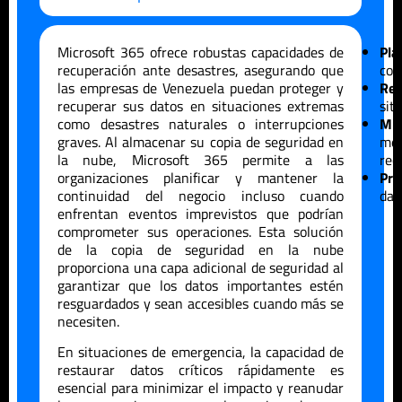
Microsoft 365 ofrece robustas capacidades de
Pla
recuperación ante desastres, asegurando que
con
las empresas de
Venezuela
puedan proteger y
Res
recuperar sus datos en situaciones extremas
sit
como desastres naturales o interrupciones
Min
graves. Al almacenar su copia de seguridad en
me
la nube, Microsoft 365 permite a las
rec
organizaciones planificar y mantener la
Pro
continuidad del negocio incluso cuando
dat
enfrentan eventos imprevistos que podrían
comprometer sus operaciones. Esta solución
de la copia de seguridad en la nube
proporciona una capa adicional de seguridad al
garantizar que los datos importantes estén
resguardados y sean accesibles cuando más se
necesiten.
En situaciones de emergencia, la capacidad de
restaurar datos críticos rápidamente es
esencial para minimizar el impacto y reanudar