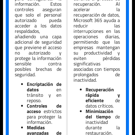
información. Estos
recuperación. Al
controles aseguran
acelerar la
que solo el personal
recuperación de datos,
autorizado pueda
Microsoft 365 ayuda a
acceder a los datos
reducir las
respaldados,
interrupciones en las
añadiendo una capa
operaciones diarias,
adicional de seguridad
permitiendo que las
que previene el acceso
empresas mantengan
no autorizado y
su productividad y
protege la información
eviten pérdidas
sensible contra
significativas
posibles brechas de
asociadas con tiempos
seguridad.
prolongados de
inactividad.
Encriptación de
datos
en
Recuperación
tránsito y en
rápida y
reposo.
eficiente
de
Controles de
datos críticos.
acceso
estrictos
Minimización
para proteger la
del tiempo
de
información.
inactividad
Medidas
durante la
avanzadas de
restauración.