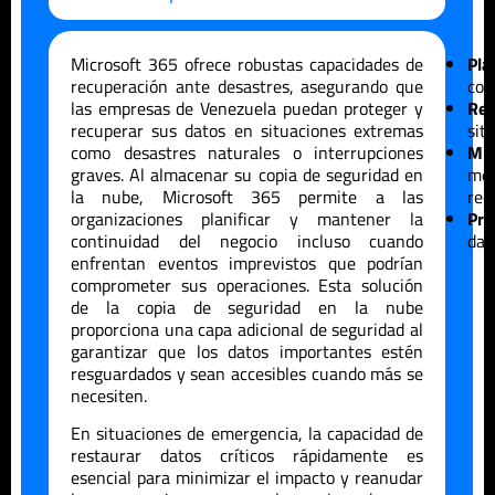
Microsoft 365 ofrece robustas capacidades de
Pla
recuperación ante desastres, asegurando que
con
las empresas de
Venezuela
puedan proteger y
Res
recuperar sus datos en situaciones extremas
sit
como desastres naturales o interrupciones
Min
graves. Al almacenar su copia de seguridad en
me
la nube, Microsoft 365 permite a las
rec
organizaciones planificar y mantener la
Pro
continuidad del negocio incluso cuando
dat
enfrentan eventos imprevistos que podrían
comprometer sus operaciones. Esta solución
de la copia de seguridad en la nube
proporciona una capa adicional de seguridad al
garantizar que los datos importantes estén
resguardados y sean accesibles cuando más se
necesiten.
En situaciones de emergencia, la capacidad de
restaurar datos críticos rápidamente es
esencial para minimizar el impacto y reanudar