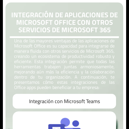
INTEGRACIÓN DE APLICACIONES DE
MICROSOFT OFFICE CON OTROS
SERVICIOS DE MICROSOFT 365
Una de las mayores ventajas de las aplicaciones de
Microsoft Office es su capacidad para integrarse de
manera fluida con otros servicios de Microsoft 365,
creando un ecosistema de productividad robusto y
eficiente. Esta integración permite que todas las
herramientas trabajen juntas armoniosamente,
mejorando aún más la eficiencia y la colaboración
dentro de tu organización. A continuación, te
presentamos cómo estas integraciones de las
Office apps pueden beneficiar a tu empresa:
Integración con Microsoft Teams