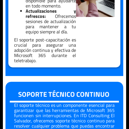
disponible para ayudarte
en todo momento.
Actualizaciones y
refrescos:
Ofrecemos
sesiones de actualización
para mantener a tu
equipo siempre al día.
El soporte post-capacitación es
crucial para asegurar una
adopción continua y efectiva de
Microsoft 365 durante el
teletrabajo.
SOPORTE TÉCNICO CONTINUO
El soporte técnico es un componente esencial para
garantizar que las herramientas de Microsoft 365
funcionen sin interrupciones. En ITD Consulting
El
Salvador
, ofrecemos soporte técnico continuo para
resolver cualquier problema que puedas encontrar