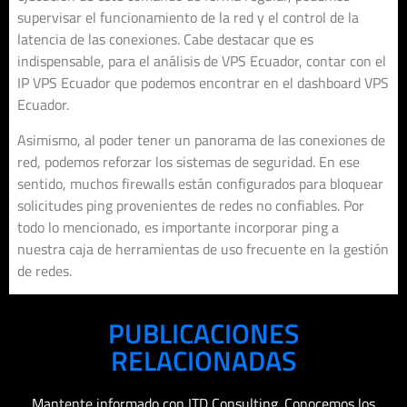
supervisar el funcionamiento de la red y el control de la
latencia de las conexiones. Cabe destacar que es
indispensable, para el análisis de VPS Ecuador, contar con el
IP VPS Ecuador que podemos encontrar en el dashboard VPS
Ecuador.
Asimismo, al poder tener un panorama de las conexiones de
red, podemos reforzar los sistemas de seguridad. En ese
sentido, muchos firewalls están configurados para bloquear
solicitudes ping provenientes de redes no confiables. Por
todo lo mencionado, es importante incorporar ping a
nuestra caja de herramientas de uso frecuente en la gestión
de redes.
PUBLICACIONES
RELACIONADAS
Mantente informado con ITD Consulting. Conocemos los