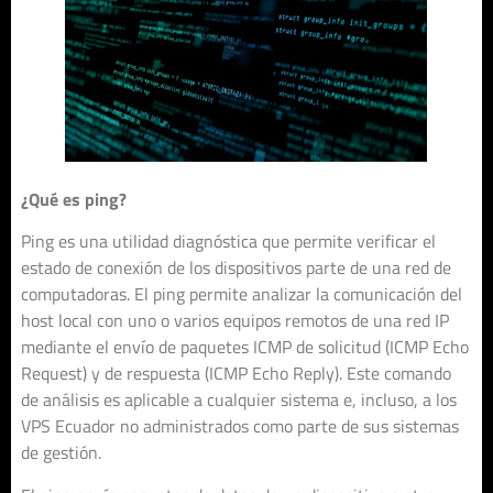
¿Qué es ping?
Ping es una utilidad diagnóstica que permite verificar el
estado de conexión de los dispositivos parte de una red de
computadoras. El ping permite analizar la comunicación del
host local con uno o varios equipos remotos de una red IP
mediante el envío de paquetes ICMP de solicitud (ICMP Echo
Request) y de respuesta (ICMP Echo Reply). Este comando
de análisis es aplicable a cualquier sistema e, incluso, a los
VPS Ecuador no administrados como parte de sus sistemas
de gestión.