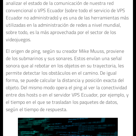
analizar el estado de la comunicación de nuestra red
convencional o VPS Ecuador (sobre todo el servicio de VPS
Ecuador no administrado) y es una de las herramientas más
utilizadas en la administración de redes a nivel mundial,
sobre todo, es la más aprovechada por el sector de los
videojuegos.
El origen de ping, según su creador Mike Muuss, proviene
de los submarinos y sus sonares. Estos envían una señal
sonora que al rebotar en los objetos en su trayectoria, les
permite detectar los obstáculos en el camino. De igual
forma, se puede calcular la distancia y posición exacta del
objeto. Del mismo modo opera el ping al ver la conectividad
entre dos hosts o en el servidor VPS Ecuador, por ejemplo, y
el tiempo en el que se trasladan los paquetes de datos,
según el tiempo de respuesta.