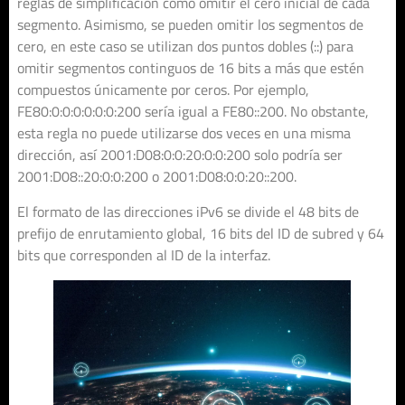
reglas de simplificación como omitir el cero inicial de cada
segmento. Asimismo, se pueden omitir los segmentos de
cero, en este caso se utilizan dos puntos dobles (::) para
omitir segmentos continguos de 16 bits a más que estén
compuestos únicamente por ceros. Por ejemplo,
FE80:0:0:0:0:0:0:200 sería igual a FE80::200. No obstante,
esta regla no puede utilizarse dos veces en una misma
dirección, así 2001:D08:0:0:20:0:0:200 solo podría ser
2001:D08::20:0:0:200 o 2001:D08:0:0:20::200.
El formato de las direcciones iPv6 se divide el 48 bits de
prefijo de enrutamiento global, 16 bits del ID de subred y 64
bits que corresponden al ID de la interfaz.