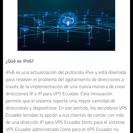
¿Qué es iPv6?
iPv6 es una actualización del protocolo iPv4 y está diseñada
para resolver el problema del agotamiento de direcciones a
través de la implementación de una nueva manera de crear
direcciones IP o IP para VPS Ecuador. Esta innovación
permite que el sistema soporte una mayor cantidad de
direcciones y dispositivos. En ese sentido, los servidores VPS
Ecuador brindan la opción a sus clientes de contar con más
de una dirección IP para VPS Ecuador tanto para el sistema
VPS Ecuador administrado como para el VPS Ecuador no