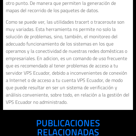
otro punto. De manera que permiten la generación de
mapas del recorrido de los paquetes de datos.
Como se puede ver, las utilidades tracert o traceroute son
muy variadas. Esta herramienta ns permite no solo la
solución de problemas, sino, también, el monitoreo del
adecuado funcionamiento de los sistemas en los que
operamos y la conectividad de nuestras redes domésticas o
empresariales. En adicion, es un comando de uso frecuente
que es recomendado al tener problemas de acceso a tu
servidor VPS Ecuador, debido a inconvenientes de conexión
a Internet o de acceso a tu cuenta VPS Ecuador, de modo
que puede resultar en ser un sistema de verificación y
análisis conveniente, sobre todo, en relación a la gestión del
VPS Ecuador no administrado.
PUBLICACIONES
RELACIONADAS