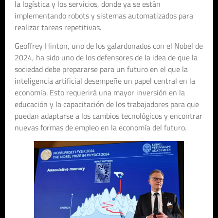
la logística y los servicios, donde ya se están
implementando robots y sistemas automatizados para
realizar tareas repetitivas.
Geoffrey Hinton, uno de los galardonados con el Nobel de
2024, ha sido uno de los defensores de la idea de que la
sociedad debe prepararse para un futuro en el que la
inteligencia artificial desempeñe un papel central en la
economía. Esto requerirá una mayor inversión en la
educación y la capacitación de los trabajadores para que
puedan adaptarse a los cambios tecnológicos y encontrar
nuevas formas de empleo en la economía del futuro.