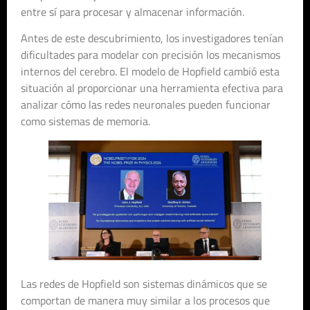
entre sí para procesar y almacenar información.
Antes de este descubrimiento, los investigadores tenían
dificultades para modelar con precisión los mecanismos
internos del cerebro. El modelo de Hopfield cambió esta
situación al proporcionar una herramienta efectiva para
analizar cómo las redes neuronales pueden funcionar
como sistemas de memoria.
Las redes de Hopfield son sistemas dinámicos que se
comportan de manera muy similar a los procesos que