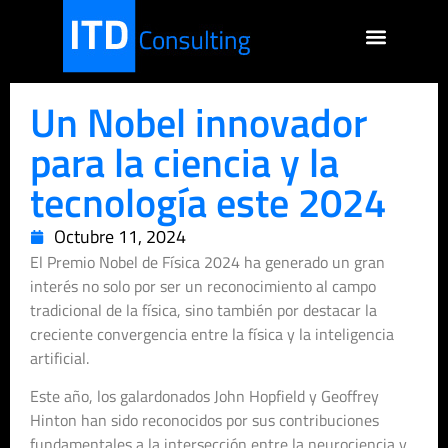
Un Nobel innovador
para la ciencia y la
tecnología este 2024
Octubre 11, 2024
El Premio Nobel de Física 2024 ha generado un gran
interés no solo por ser un reconocimiento al campo
tradicional de la física, sino también por destacar la
creciente convergencia entre la física y la inteligencia
artificial.
Este año, los galardonados John Hopfield y Geoffrey
Hinton han sido reconocidos por sus contribuciones
fundamentales a la intersección entre la neurociencia y