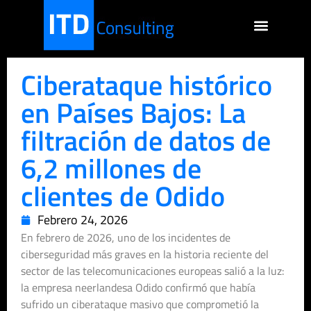
Ciberataque histórico
en Países Bajos: La
filtración de datos de
6,2 millones de
clientes de Odido
Febrero 24, 2026
En febrero de 2026, uno de los incidentes de
ciberseguridad más graves en la historia reciente del
sector de las telecomunicaciones europeas salió a la luz:
la empresa neerlandesa Odido confirmó que había
sufrido un ciberataque masivo que comprometió la