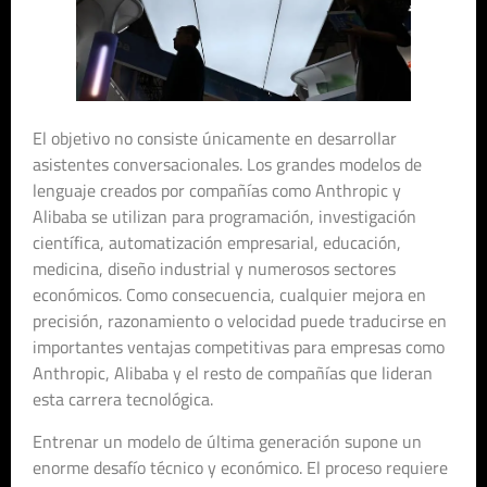
El objetivo no consiste únicamente en desarrollar
asistentes conversacionales. Los grandes modelos de
lenguaje creados por compañías como Anthropic y
Alibaba se utilizan para programación, investigación
científica, automatización empresarial, educación,
medicina, diseño industrial y numerosos sectores
económicos. Como consecuencia, cualquier mejora en
precisión, razonamiento o velocidad puede traducirse en
importantes ventajas competitivas para empresas como
Anthropic, Alibaba y el resto de compañías que lideran
esta carrera tecnológica.
Entrenar un modelo de última generación supone un
enorme desafío técnico y económico. El proceso requiere