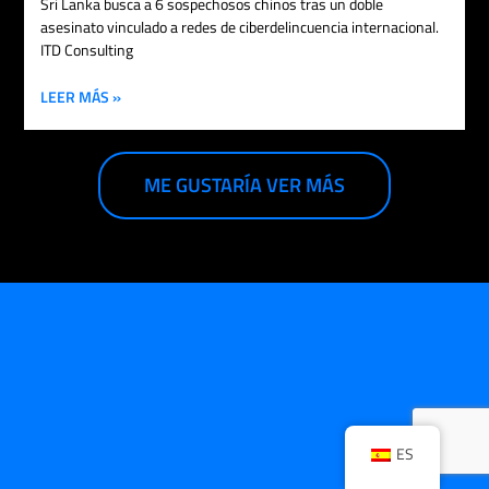
Sri Lanka busca a 6 sospechosos chinos tras un doble
asesinato vinculado a redes de ciberdelincuencia internacional.
ITD Consulting
LEER MÁS »
ME GUSTARÍA VER MÁS
ES