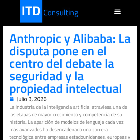
Anthropic y Alibaba: La
disputa pone en el
centro del debate la
seguridad y la
propiedad intelectual
Julio 3, 2026
La industria de la inteligencia artificial atraviesa una de
las etapas de mayor crecimiento y competencia de su
historia. La aparición de modelos de lenguaje cada vez
más avanzados ha desencadenado una carrera
tecnológica entre empresas estadounidenses, europeas y