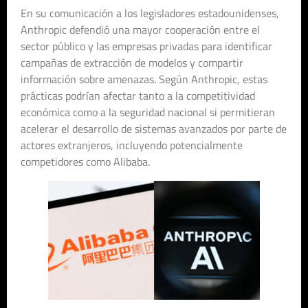
En su comunicación a los legisladores estadounidenses,
Anthropic defendió una mayor cooperación entre el
sector público y las empresas privadas para identificar
campañas de extracción de modelos y compartir
información sobre amenazas. Según Anthropic, estas
prácticas podrían afectar tanto a la competitividad
económica como a la seguridad nacional si permitieran
acelerar el desarrollo de sistemas avanzados por parte de
actores extranjeros, incluyendo potencialmente
competidores como Alibaba.