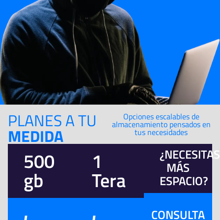
PLANES A TU
Opciones escalables de
almacenamiento pensados en
MEDIDA
tus necesidades
¿NECESITA
500
1
MÁS
gb
Tera
ESPACIO?
CONSULTA