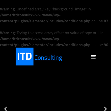
Warning
: Undefined array key "background_image" in
/home/itdconsult/www/www/wp-
content/plugins/elementor/includes/conditions.php
on line
87
Warning
: Trying to access array offset on value of type null in
/home/itdconsult/www/www/wp-
content/plugins/elementor/includes/conditions.php
on line
90