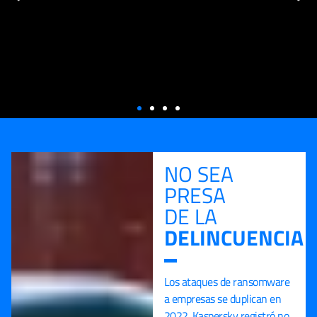
NO SEA
DATOS SEGUROS
PRESA
A PRUEBA DE TODO
DE LA
DELINCUENCIA
Trabaje seguro desde cualquier plataforma sin
preocuparse por la seguridad de sus datos.
Los ataques de ransomware
Servicio de backup y recovery disponible para cloud, on-premise, correo
y Workstation
a empresas se duplican en
2022. Kaspersky registró no