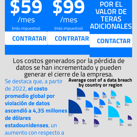
$59
$99
POR EL
VALOR DE
TERAS
/mes
/mes
ADICIONALES
(más impuestos)
(más impuestos)
CONTRATAR
CONTRATAR
CONTACTAR
Los costos generados por la pérdida de
datos se han incrementado y pueden
generar el cierre de la empresa.
Average cost of a data breach
Se destaca que, a partir
by country or region
de 2022,
el costo
promedio global por
violación de datos
ascendió a 4,35 millones
de dólares
estadounidenses
, un
aumento con respecto a