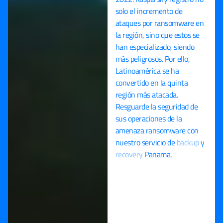
solo el incremento de
ataques por ransomware en
la región, sino que estos se
han especializado, siendo
más peligrosos. Por ello,
Latinoamérica se ha
convertido en la quinta
región más atacada.
Resguarde la seguridad de
sus operaciones de la
amenaza ransomware con
nuestro servicio de
backup
y
recovery
Panama.