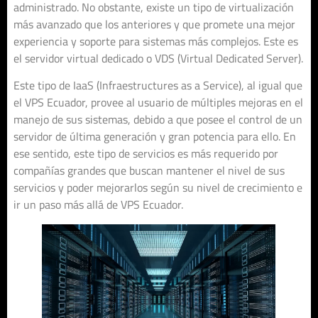
administrado. No obstante, existe un tipo de virtualización
más avanzado que los anteriores y que promete una mejor
experiencia y soporte para sistemas más complejos. Este es
el servidor virtual dedicado o VDS (Virtual Dedicated Server).
Este tipo de IaaS (Infraestructures as a Service), al igual que
el VPS Ecuador, provee al usuario de múltiples mejoras en el
manejo de sus sistemas, debido a que posee el control de un
servidor de última generación y gran potencia para ello. En
ese sentido, este tipo de servicios es más requerido por
compañías grandes que buscan mantener el nivel de sus
servicios y poder mejorarlos según su nivel de crecimiento e
ir un paso más allá de VPS Ecuador.