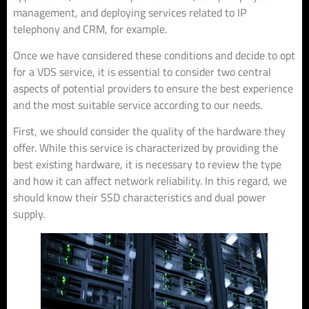
management, and deploying services related to IP
telephony and CRM, for example.
Once we have considered these conditions and decide to opt
for a VDS service, it is essential to consider two central
aspects of potential providers to ensure the best experience
and the most suitable service according to our needs.
First, we should consider the quality of the hardware they
offer. While this service is characterized by providing the
best existing hardware, it is necessary to review the type
and how it can affect network reliability. In this regard, we
should know their SSD characteristics and dual power
supply.