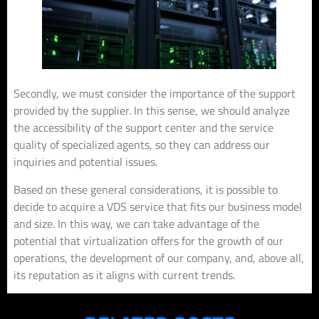
Secondly, we must consider the importance of the support
provided by the supplier. In this sense, we should analyze
the accessibility of the support center and the service
quality of specialized agents, so they can address our
inquiries and potential issues.
Based on these general considerations, it is possible to
decide to acquire a VDS service that fits our business model
and size. In this way, we can take advantage of the
potential that virtualization offers for the growth of our
operations, the development of our company, and, above all,
its reputation as it aligns with current trends.