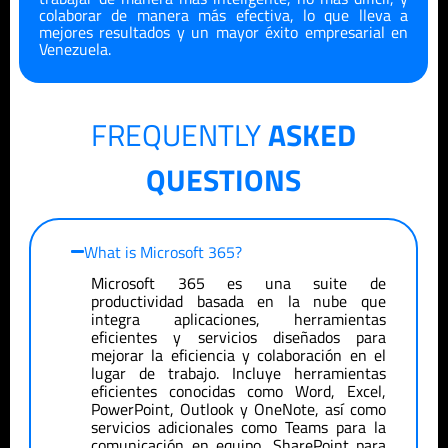
colaborar de manera más efectiva, lo que lleva a
mejores resultados y un mayor éxito empresarial
en
Venezuela
.
FREQUENTLY
ASKED
QUESTIONS
What is Microsoft 365?
Microsoft 365 es una suite de
productividad basada en la nube que
integra aplicaciones
, herramientas
eficientes
y servicios diseñados para
mejorar la eficiencia y colaboración en el
lugar de trabajo. Incluye herramientas
eficientes
conocidas como Word, Excel,
PowerPoint, Outlook y OneNote, así como
servicios adicionales como
Teams
para la
comunicación en equipo, SharePoint para